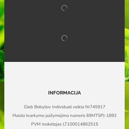
INFORMACIJA
Gleb Bobyliov Individuali veikla Nr745917
Maisto tvarkymo pažymėjimo numeris 69MTSPĮ-1892
PVM mokėtojas LT100014862515