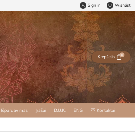
Sign in
Wishlist
0
Krepšelis
Išpardavimas
Įrašai
D.U.K.
ENG
Kontaktai