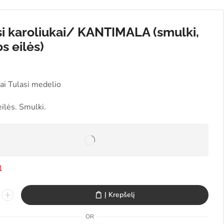
si karoliukai/ KANTIMALA (smulki,
s eilės)
ai Tulasi medelio
ilės. Smulki.
1
Į Krepšelį
OR