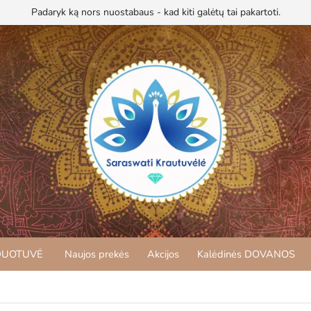
Padaryk ką nors nuostabaus - kad kiti galėtų tai pakartoti.
DUOTUVĖ
Naujos prekės
Akcijos
Kalėdinės DOVANOS