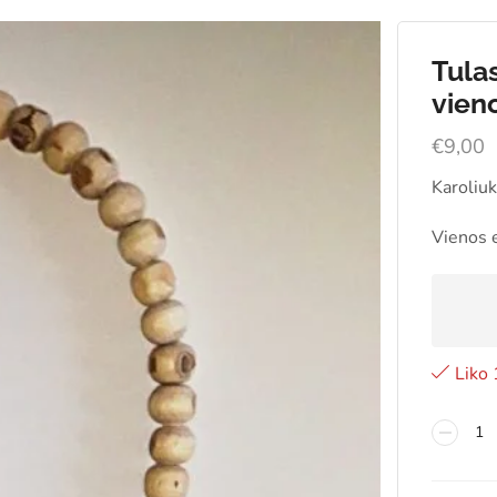
Tula
vieno
€
9,00
Karoliuk
Vienos e
Liko 