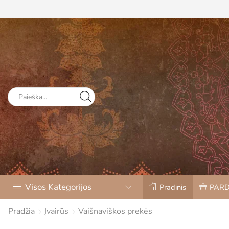
Visos Kategorijos
Pradinis
PAR
Pradžia
Įvairūs
Vaišnaviškos prekės