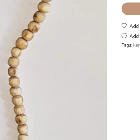
Add 
Add 
Tags:
Kan