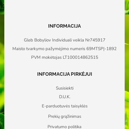
INFORMACIJA
Gleb Bobyliov Individuali veikla Nr745917
Maisto tvarkymo pažymėjimo numeris 69MTSPĮ-1892
PVM mokėtojas LT100014862515
INFORMACIJA PIRKĖJUI
Susisiekti
D.U.K.
E-parduotuvės taisyklės
Prekių grąžinimas
Privatumo politika