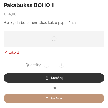
Pakabukas BOHO II
€
24,00
Rankų darbo bohemiškas kaklo papuošalas.
Liko 2
Į Krepšelį
OR
Buy Now