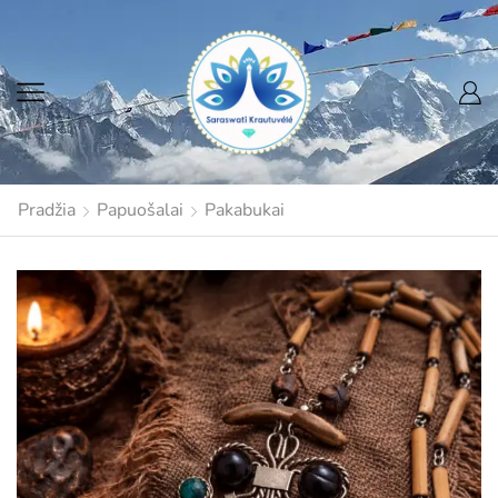
Pradžia
Papuošalai
Pakabukai